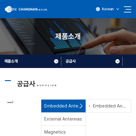
Korean
제품소개
제품소개
공급사
공급사
SUPPLIER
Embedded Antennas
Embedded Antennas
External Antennas
Magnetics