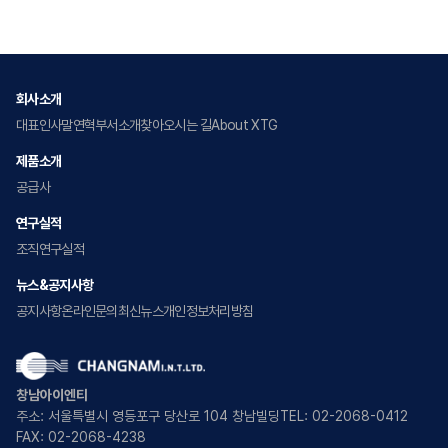
회사소개
대표인사말
연혁
부서소개
찾아오시는 길
About XTG
제품소개
공급사
연구실적
조직
연구실적
뉴스&공지사항
공지사항
온라인문의
최신뉴스
개인정보처리방침
창남아이엔티
주소: 서울특별시 영등포구 당산로 104 창남빌딩
TEL: 02-2068-0412
FAX: 02-2068-4238