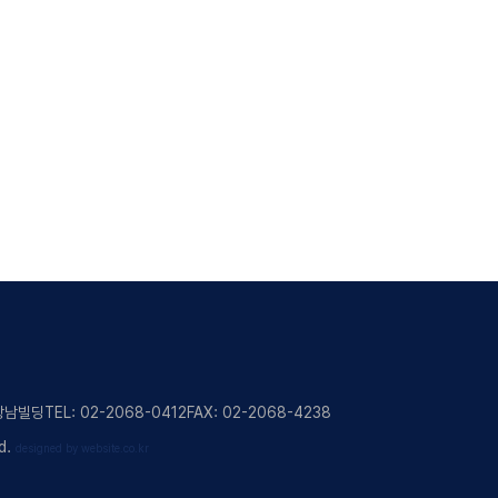
 창남빌딩
TEL: 02-2068-0412
FAX: 02-2068-4238
d.
designed by website.co.kr