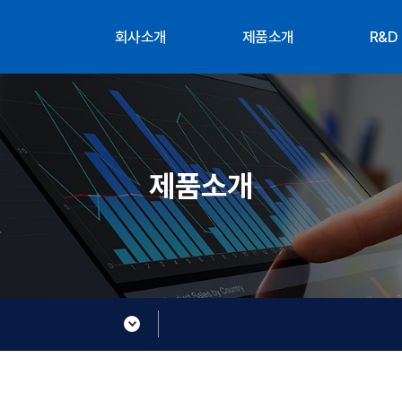
회사소개
제품소개
R&D
대표인사말
공급사
조직
연혁
연구
부서소개
찾아오시는 길
제품소개
About XTG