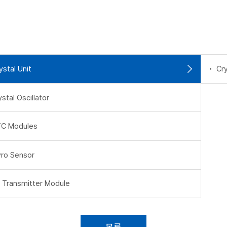
ystal Unit
Cry
ystal Oscillator
C Modules
ro Sensor
 Transmitter Module