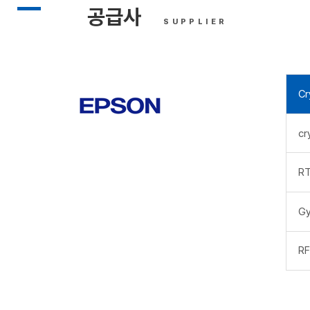
공급사
SUPPLIER
Cr
cr
RT
Gy
RF