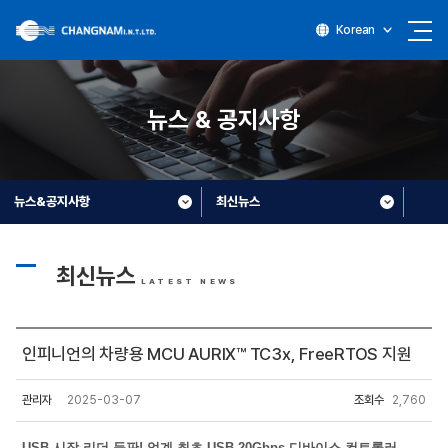
Korean
뉴스 & 공지사항
뉴스&공지사항
최신뉴스
최신뉴스
LATEST NEWS
인피니언의 차량용 MCU AURIX™ TC3x, FreeRTOS 지원
관리자
2025-03-07
조회수
2,760
USB
시장
리더
등판
!
업계
최초
USB 20Gbps
디바이스
컨트롤러