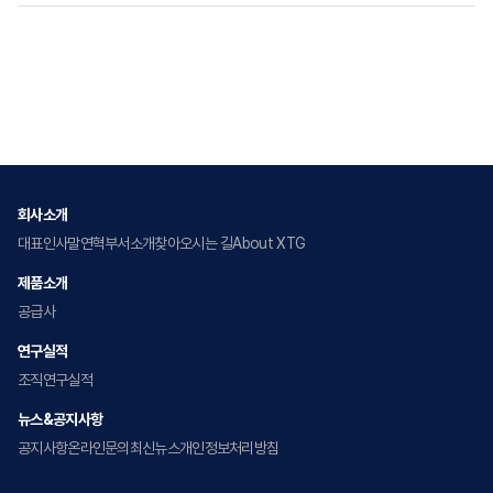
회사소개
대표인사말
연혁
부서소개
찾아오시는 길
About XTG
제품소개
공급사
연구실적
조직
연구실적
뉴스&공지사항
공지사항
온라인문의
최신뉴스
개인정보처리방침