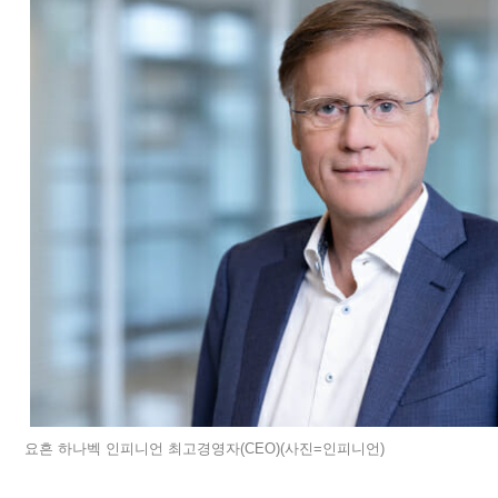
요흔 하나벡 인피니언 최고경영자(CEO)(사진=인피니언)